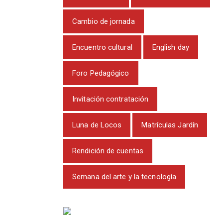
Cambio de jornada
Encuentro cultural
English day
Foro Pedagógico
Invitación contratación
Luna de Locos
Matrículas Jardín
Rendición de cuentas
Semana del arte y la tecnología