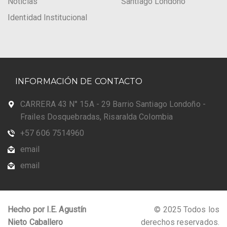
Noticias
Santiago Londoño
Identidad Institucional
INFORMACIÓN DE CONTACTO
CARRERA 43 N° 15A - 29 Barrio Santiago Londoño -
Frailes Dosquebradas, Risaralda Colombia
+57 606 7514960
email
email
Hecho por I.E. Agustín
© 2025 Todos los
Nieto Caballero
derechos reservados.