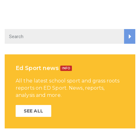
Ed Sport news
INFO
All the latest school sport and grass roots
reports on ED Sport. News, reports,
analysis and more.
SEE ALL