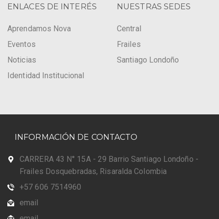
ENLACES DE INTERÉS
NUESTRAS SEDES
Aprendamos Nova
Central
Eventos
Frailes
Noticias
Santiago Londoño
Identidad Institucional
INFORMACIÓN DE CONTACTO
CARRERA 43 N° 15A - 29 Barrio Santiago Londoño -
Frailes Dosquebradas, Risaralda Colombia
+57 606 7514960
email
email