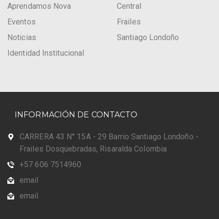
Aprendamos Nova
Central
Eventos
Frailes
Noticias
Santiago Londoño
Identidad Institucional
INFORMACIÓN DE CONTACTO
CARRERA 43 N° 15A - 29 Barrio Santiago Londoño -
Frailes Dosquebradas, Risaralda Colombia
+57 606 7514960
email
email