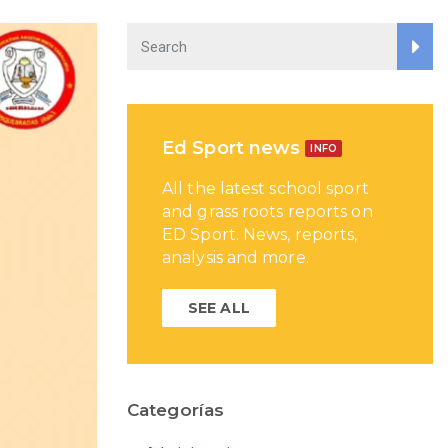
Ed Sport news
INFO
All the latest school sport
and grass roots reports on
ED Sport. News, reports,
analysis and more.
SEE ALL
Categorías