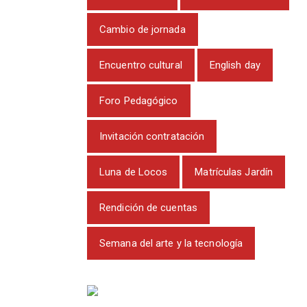
Cambio de jornada
Encuentro cultural
English day
Foro Pedagógico
Invitación contratación
Luna de Locos
Matrículas Jardín
Rendición de cuentas
Semana del arte y la tecnología