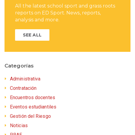
All the latest school sport and grass roots
reports on ED Sport. News, reports,
analysis and more.
SEE ALL
Categorías
Administrativa
Contratación
Encuentros docentes
Eventos estudiantiles
Gestión del Riesgo
Noticias
PRAE