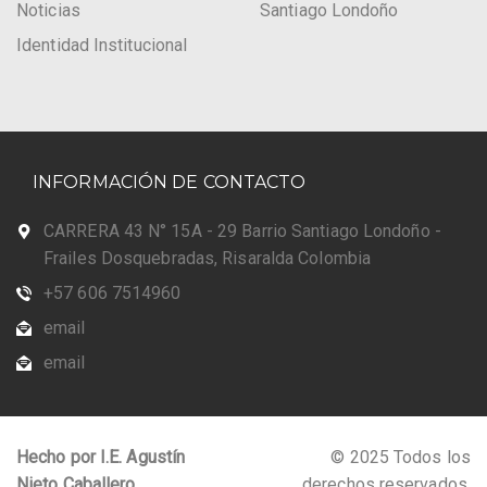
Noticias
Santiago Londoño
Identidad Institucional
INFORMACIÓN DE CONTACTO
CARRERA 43 N° 15A - 29 Barrio Santiago Londoño -
Frailes Dosquebradas, Risaralda Colombia
+57 606 7514960
email
email
Hecho por I.E. Agustín
© 2025 Todos los
Nieto Caballero
derechos reservados.