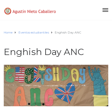
Home
Eventos estudiantiles
Enghish Day ANC
Enghish Day ANC