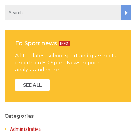
Ed Sport news
INFO
All the latest school sport and grass roots
reports on ED Sport. News, reports,
analysis and more.
SEE ALL
Categorías
Administrativa